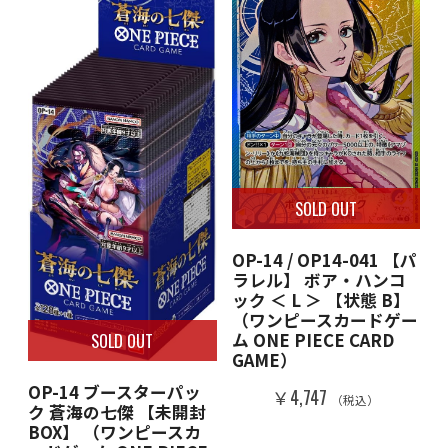
SOLD OUT
OP-14 / OP14-041 【パ
ラレル】 ボア・ハンコ
ック ＜ L ＞ 【状態 B】
（ワンピースカードゲー
SOLD OUT
ム ONE PIECE CARD
GAME）
OP-14 ブースターパッ
￥4,747
（税込）
ク 蒼海の七傑 【未開封
BOX】 （ワンピースカ