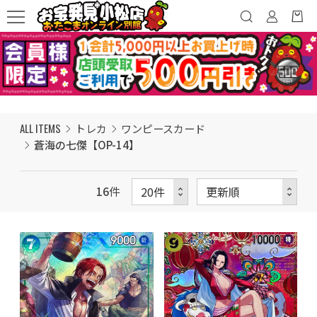
ALL ITEMS
トレカ
ワンピースカード
蒼海の七傑【OP-14】
16
件