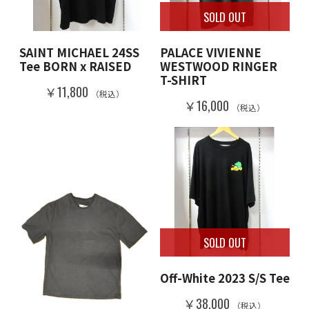
SOLD OUT
SAINT MICHAEL 24SS
PALACE VIVIENNE
Tee BORN x RAISED
WESTWOOD RINGER
T-SHIRT
￥11,800
（税込）
￥16,000
（税込）
SOLD OUT
Off-White 2023 S/S Tee
￥38,000
（税込）