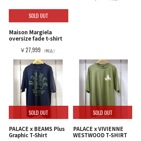
SOLD OUT
Maison Margiela
oversize fade t-shirt
￥27,999
（税込）
SOLD OUT
SOLD OUT
PALACE x BEAMS Plus
PALACE x VIVIENNE
Graphic T-Shirt
WESTWOOD T-SHIRT