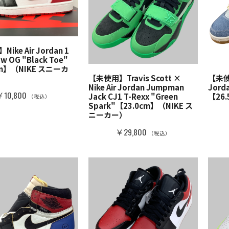
ike Air Jordan 1
ow OG "Black Toe"
cm】（NIKE スニーカ
【未使用】Travis Scott ×
【未使用
Nike Air Jordan Jumpman
Jorda
￥10,800
Jack CJ1 T-Rexx "Green
【26
（税込）
Spark"【23.0cm】（NIKE ス
ニーカー）
￥29,800
（税込）