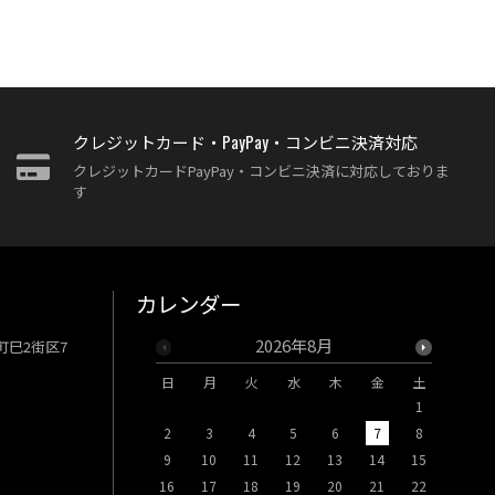
クレジットカード・PayPay・コンビニ決済対応
クレジットカードPayPay・コンビニ決済に対応しておりま
す
カレンダー
2026年8月
牧町巳2街区7
日
月
火
水
木
金
土
日
月
1
2
3
4
5
6
7
8
6
7
9
10
11
12
13
14
15
13
14
16
17
18
19
20
21
22
20
21