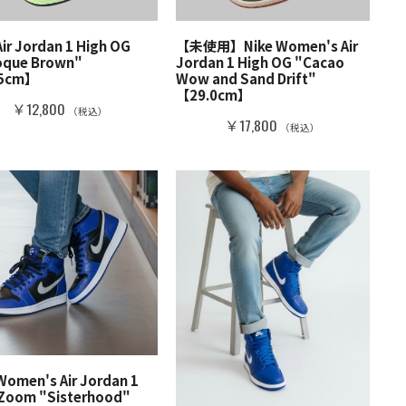
Air Jordan 1 High OG
【未使用】Nike Women's Air
oque Brown"
Jordan 1 High OG "Cacao
.5cm】
Wow and Sand Drift"
【29.0cm】
￥12,800
（税込）
￥17,800
（税込）
Women's Air Jordan 1
 Zoom "Sisterhood"