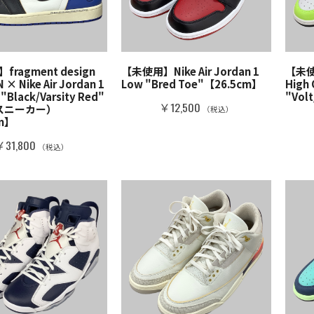
ragment design
【未使用】Nike Air Jordan 1
【未使用
 × Nike Air Jordan 1
Low "Bred Toe"【26.5cm】
High
 "Black/Varsity Red"
"Vol
￥12,500
 スニーカー）
（税込）
cm】
￥31,800
（税込）