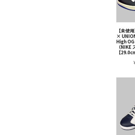
【未使用】f
× UNION
High OG
（NIKE
【29.0