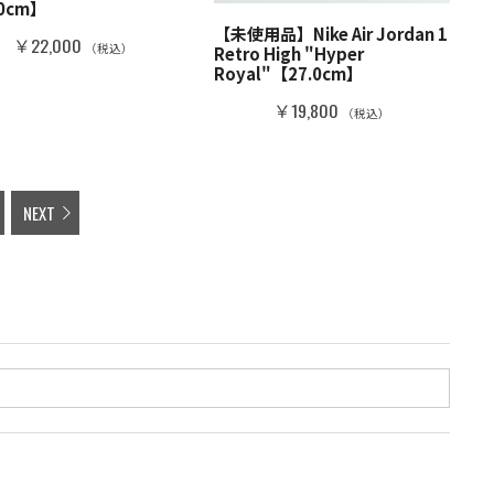
.0cm】
【未使用品】Nike Air Jordan 1
￥22,000
（税込）
Retro High "Hyper
Royal"【27.0cm】
￥19,800
（税込）
NEXT