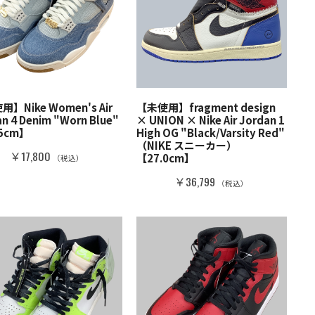
】Nike Women's Air
【未使用】fragment design
n 4 Denim "Worn Blue"
× UNION × Nike Air Jordan 1
.5cm】
High OG "Black/Varsity Red"
（NIKE スニーカー）
￥17,800
【27.0cm】
（税込）
￥36,799
（税込）