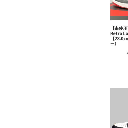
【未使用】N
Retro L
【28.0
ー）