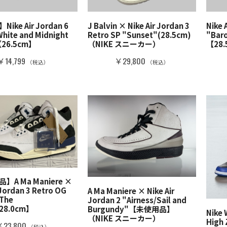
ike Air Jordan 6
J Balvin × Nike Air Jordan 3
Nike 
White and Midnight
Retro SP "Sunset"(28.5cm)
"Bar
【26.5cm】
（NIKE スニーカー）
【28
￥14,799
￥29,800
（税込）
（税込）
A Ma Maniere ×
 Jordan 3 Retro OG
A Ma Maniere × Nike Air
 The
Jordan 2 "Airness/Sail and
28.0cm】
Burgundy"【未使用品】
Nike 
（NIKE スニーカー）
High
23,800
（税込）