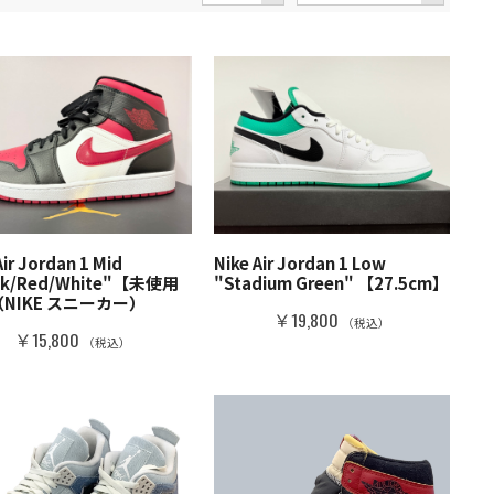
Air Jordan 1 Mid
Nike Air Jordan 1 Low
ck/Red/White"【未使用
"Stadium Green" 【27.5cm】
NIKE スニーカー）
￥19,800
（税込）
￥15,800
（税込）