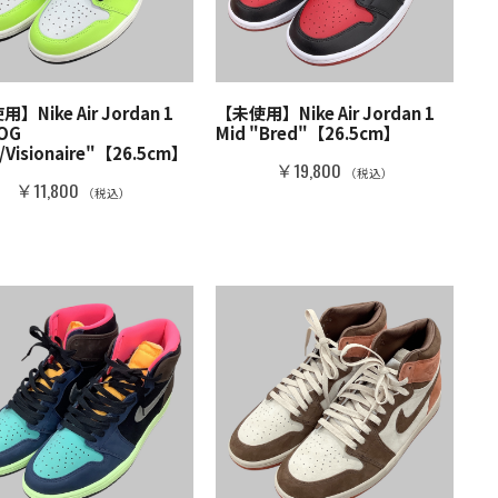
】Nike Air Jordan 1
【未使用】Nike Air Jordan 1
 OG
Mid "Bred"【26.5cm】
t/Visionaire"【26.5cm】
￥19,800
（税込）
￥11,800
（税込）