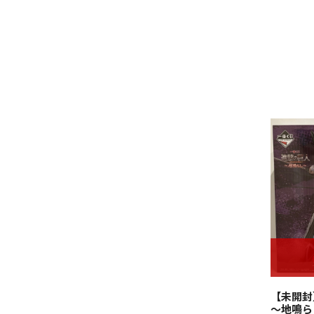
【未開封
～地鳴ら