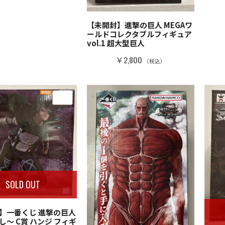
【未開封】進撃の巨人 MEGAワ
ールドコレクタブルフィギュア
vol.1 超大型巨人
￥2,800
（税込）
SOLD OUT
】一番くじ 進撃の巨人
し～ C賞 ハンジ フィギ