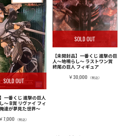
SOLD OUT
【未開封品】一番くじ 進撃の巨
人～地鳴らし～ ラストワン賞
終尾の巨人 フィギュア
￥30,000
（税込）
SOLD OUT
】一番くじ 進撃の巨人
し～ B賞 リヴァイ フィ
俺達が夢見た世界～
￥7,000
（税込）