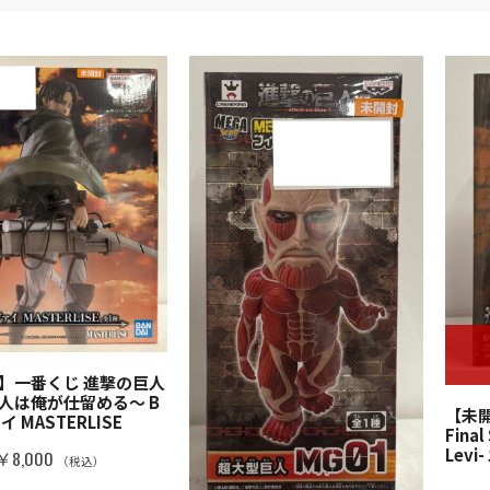
】一番くじ 進撃の巨人
人は俺が仕留める～ B
【未開
 MASTERLISE
Final
Lev
￥8,000
（税込）