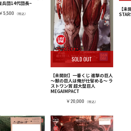
査兵団14代団長~
【未開
￥5,500
STARS
（税込）
SOLD OUT
【未開封】一番くじ 進撃の巨人
～獣の巨人は俺が仕留める～ ラ
ストワン賞 超大型巨人
MEGAIMPACT
￥20,000
（税込）