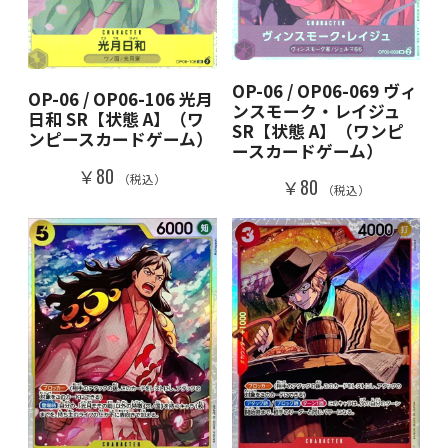
OP-06 / OP06-069 ヴィ
OP-06 / OP06-106 光月
ンスモーク・レイジュ
日和 SR【状態 A】（ワ
SR【状態 A】（ワンピ
ンピースカードゲーム）
ースカードゲーム）
￥80
（税込）
￥80
（税込）