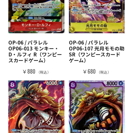
OP-06 / パラレル
OP-06 / パラレル
OP06-013 モンキー・
OP06-107 光月モモの助
D・ルフィ R（ワンピー
SR（ワンピースカード
スカードゲーム）
ゲーム）
￥880
￥680
（税込）
（税込）