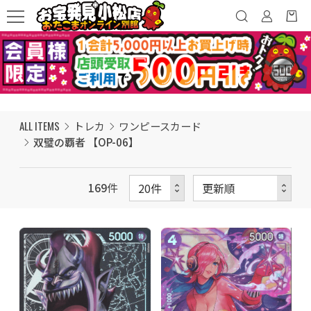
ALL ITEMS
トレカ
ワンピースカード
双璧の覇者 【OP-06】
169
件