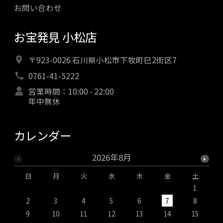
お問い合わせ
お宝発見 小松店
〒923-0026 石川県小松市下牧町巳2街区7
0761-41-5222
営業時間：10:00 - 22:00
年中無休
カレンダー
2026年8月
日
月
火
水
木
金
土
1
2
3
4
5
6
7
8
9
10
11
12
13
14
15
1